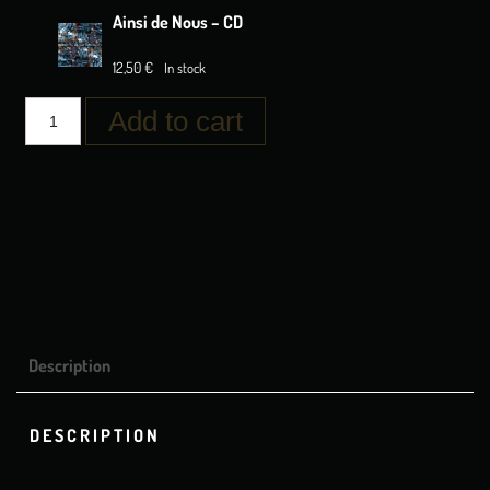
Ainsi de Nous – CD
12,50
€
In stock
Add to cart
Description
DESCRIPTION