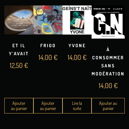
ET IL
FRIGO
YVONE
À
Y’AVAIT
14,00
€
14,00
€
CONSOMMER
12,50
€
SANS
MODÉRATION
14,00
€
Ajouter
Ajouter
Lire la
Ajouter au
au panier
au panier
suite
panier