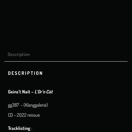
Description
DESCRIPTION
Geins’t Naït –
L’Or’n Cät
gg387 – (Klanggalerie)
CD – 2022 reissue
Tracklisting
: