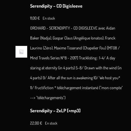
Serendipity – CD Digisleeve
11,00
€
En stock
ORCHARD - SERENDIPITY - CD DIGISLEEVE avec Aidan
Baker (Nadja), Gaspar Claus (Angélique Ionatos), Franck
Laurino (Zëro), Maxime Tisserand (Chapelier Fou) [MT08 /
Mind Travels Series N°8 - 2017] Tracklisting : 1-4/ A day
staring at eternity (in 4 parts) 5-8/ Drawn with the wind (in
4 parts) 9/ After all the sun is awakening 10/ We host you*
11/ Fructifiction * téléchargement instantané ("mon compte"
--> "téléchargements")
Serendipity – 2xLP [+mp3]
22,00
€
En stock