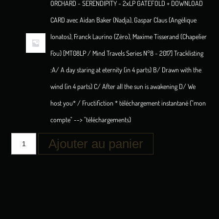
ORCHARD - SERENDIPITY - 2xLP GATEFOLD + DOWNLOAD
CARD avec Aidan Baker (Nadja), Gaspar Claus (Angélique
Ionatos), Franck Laurino (Zëro), Maxime Tisserand (Chapelier
Fou) [MT08LP / Mind Travels Series N°8 - 2017] Tracklisting
:A/ A day staring at eternity (in 4 parts) B/ Drawn with the
wind (in 4 parts) C/ After all the sun is awakening D/ We
host you* / Fructifiction * téléchargement instantané ("mon
compte" --> "téléchargements)
Ajouter au panier