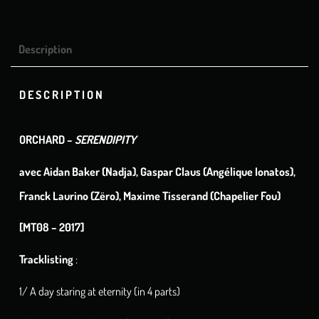
Description
DESCRIPTION
ORCHARD –
SERENDIPITY
avec Aidan Baker (Nadja), Gaspar Claus (Angélique Ionatos),
Franck Laurino (Zëro), Maxime Tisserand (Chapelier Fou)
[MT08 – 2017]
Tracklisting
:
1/ A day staring at eternity (in 4 parts)