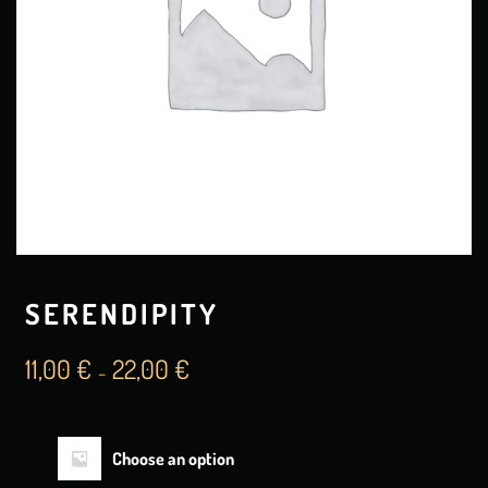
SERENDIPITY
11,00
€
22,00
€
–
Choose an option