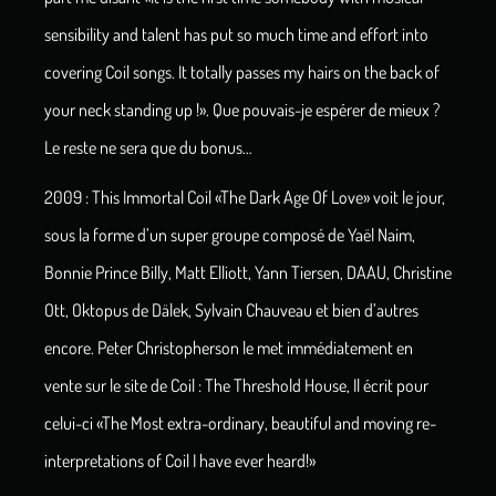
sensibility and talent has put so much time and effort into
covering Coil songs.
It totally passes my hairs on the back of
your neck standing up !». Que pouvais-je espérer de mieux ?
Le reste ne sera que du bonus…
2009 : This Immortal Coil «The Dark Age Of Love» voit le jour,
sous la forme d’un super groupe composé de Yaël Naim,
Bonnie Prince Billy, Matt Elliott, Yann Tiersen, DAAU, Christine
Ott, Oktopus de Dälek, Sylvain Chauveau et bien d’autres
encore. Peter Christopherson le met immédiatement en
vente sur le site de Coil : The Threshold House, Il écrit pour
celui-ci «The Most extra-ordinary, beautiful and moving re-
interpretations of Coil I have ever heard!»